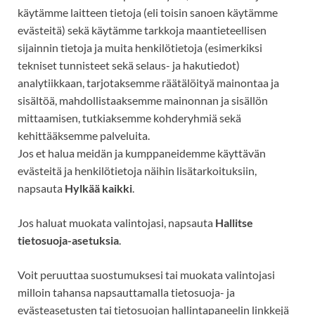
käytämme laitteen tietoja (eli toisin sanoen käytämme
evästeitä) sekä käytämme tarkkoja maantieteellisen
sijainnin tietoja ja muita henkilötietoja (esimerkiksi
tekniset tunnisteet
sekä selaus- ja hakutiedot)
analytiikkaan, tarjotaksemme räätälöityä mainontaa ja
sisältöä, mahdollistaaksemme mainonnan ja sisällön
mittaamisen, tutkiaksemme kohderyhmiä sekä
kehittääksemme palveluita.
Jos et halua meidän ja kumppaneidemme käyttävän
evästeitä ja henkilötietoja näihin lisätarkoituksiin,
napsauta
Hylkää kaikki
.
Jos haluat muokata valintojasi, napsauta
Hallitse
tietosuoja-asetuksia
.
Voit peruuttaa suostumuksesi tai muokata valintojasi
milloin tahansa napsauttamalla tietosuoja- ja
evästeasetusten tai tietosuojan hallintapaneelin linkkejä