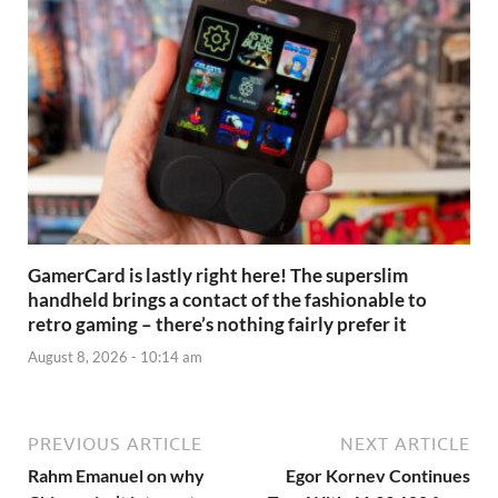
GamerCard is lastly right here! The superslim
handheld brings a contact of the fashionable to
retro gaming – there’s nothing fairly prefer it
August 8, 2026 - 10:14 am
PREVIOUS ARTICLE
NEXT ARTICLE
Rahm Emanuel on why
Egor Kornev Continues