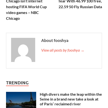
Chicago isn’t internet
Tear With 46.99 100 free,
hosting FIFA World Cup
22.59 50 Fly Russian Data
video games – NBC
Chicago
About fooshya
View all posts by fooshya →
TRENDING
High divers make the leap within the
Seine in a brand new take a look at
of Paris’ reclaimed river