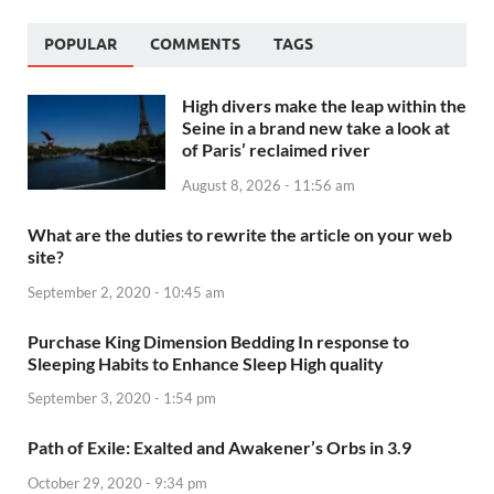
POPULAR
COMMENTS
TAGS
High divers make the leap within the
Seine in a brand new take a look at
of Paris’ reclaimed river
August 8, 2026 - 11:56 am
What are the duties to rewrite the article on your web
site?
September 2, 2020 - 10:45 am
Purchase King Dimension Bedding In response to
Sleeping Habits to Enhance Sleep High quality
September 3, 2020 - 1:54 pm
Path of Exile: Exalted and Awakener’s Orbs in 3.9
October 29, 2020 - 9:34 pm