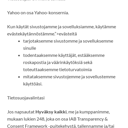
Yahoo on osa
Yahoo-konsernia
.
Kun käytät sivustojamme ja sovelluksiamme, käytämme
evästekäytännöstämme.”>evästeitä
tarjotaksemme sivustomme ja sovelluksemme
sinulle
todentaaksemme käyttäjät, estääksemme
roskapostia ja väärinkäytöksiä sekä
toteuttaaksemme tietoturvatoimia
mitataksemme
sivustojemme ja sovellustemme
käyttöäsi.
Tietosuojavalintasi
Jos napsautat
Hyväksy kaikki
, me ja kumppanimme,
mukaan lukien 248, joka on osa IAB Transparency &
Consent Framework -puitekehystä, tallennamme ja/tai