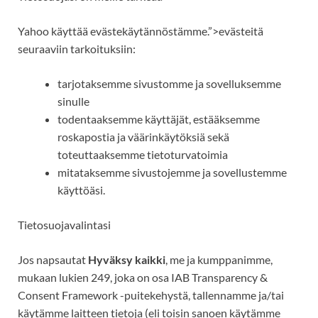
Yahoo
käyttää
evästekäytännöstämme.”>evästeitä
seuraaviin tarkoituksiin:
tarjotaksemme sivustomme ja sovelluksemme
sinulle
todentaaksemme käyttäjät, estääksemme
roskapostia ja väärinkäytöksiä sekä
toteuttaaksemme tietoturvatoimia
mitataksemme
sivustojemme ja sovellustemme
käyttöäsi.
Tietosuojavalintasi
Jos napsautat
Hyväksy kaikki
, me ja kumppanimme,
mukaan lukien 249, joka on osa IAB Transparency &
Consent Framework -puitekehystä, tallennamme ja/tai
käytämme laitteen tietoja (eli toisin sanoen käytämme