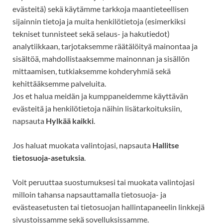
evästeitä) sekä käytämme tarkkoja maantieteellisen
sijainnin tietoja ja muita henkilötietoja (esimerkiksi
tekniset tunnisteet
sekä selaus- ja hakutiedot)
analytiikkaan, tarjotaksemme räätälöityä mainontaa ja
sisältöä, mahdollistaaksemme mainonnan ja sisällön
mittaamisen, tutkiaksemme kohderyhmiä sekä
kehittääksemme palveluita.
Jos et halua meidän ja kumppaneidemme käyttävän
evästeitä ja henkilötietoja näihin lisätarkoituksiin,
napsauta
Hylkää kaikki
.
Jos haluat muokata valintojasi, napsauta
Hallitse
tietosuoja-asetuksia
.
Voit peruuttaa suostumuksesi tai muokata valintojasi
milloin tahansa napsauttamalla tietosuoja- ja
evästeasetusten tai tietosuojan hallintapaneelin linkkejä
sivustoissamme sekä sovelluksissamme.