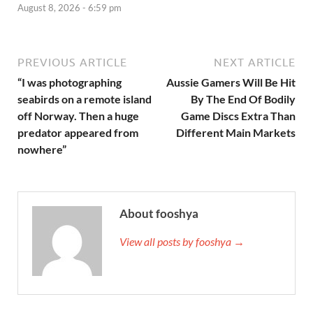
August 8, 2026 - 6:59 pm
PREVIOUS ARTICLE
NEXT ARTICLE
“I was photographing
Aussie Gamers Will Be Hit
seabirds on a remote island
By The End Of Bodily
off Norway. Then a huge
Game Discs Extra Than
predator appeared from
Different Main Markets
nowhere”
About fooshya
View all posts by fooshya →