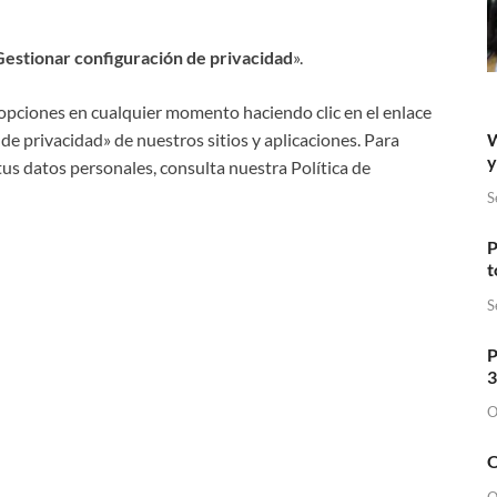
Gestionar configuración de privacidad
».
opciones en cualquier momento haciendo clic en el enlace
W
de privacidad» de nuestros sitios y aplicaciones. Para
y
s datos personales, consulta nuestra Política de
S
P
t
S
P
3
O
O