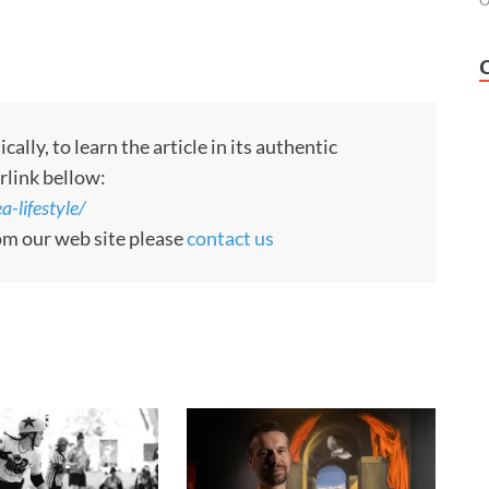
O
ly, to learn the article in its authentic
rlink bellow:
-lifestyle/
rom our web site please
contact us