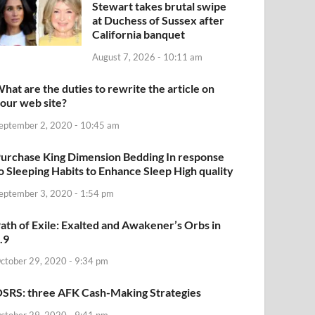
Stewart takes brutal swipe
at Duchess of Sussex after
California banquet
August 7, 2026 - 10:11 am
hat are the duties to rewrite the article on
our web site?
eptember 2, 2020 - 10:45 am
urchase King Dimension Bedding In response
o Sleeping Habits to Enhance Sleep High quality
eptember 3, 2020 - 1:54 pm
ath of Exile: Exalted and Awakener’s Orbs in
.9
ctober 29, 2020 - 9:34 pm
SRS: three AFK Cash-Making Strategies