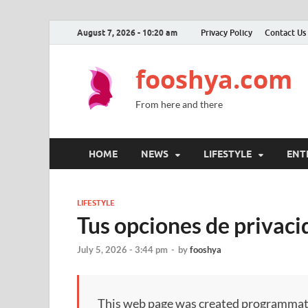
August 7, 2026 - 10:20 am
Privacy Policy
Contact Us
fooshya.com
From here and there
HOME
NEWS
LIFESTYLE
ENT
LIFESTYLE
Tus opciones de privaci
July 5, 2026 - 3:44 pm
-
by
fooshya
This web page was created programmatical