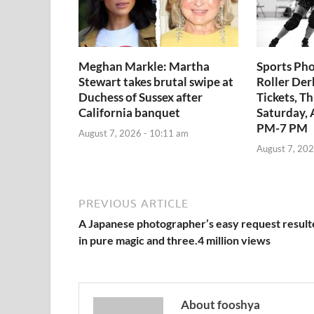
Meghan Markle: Martha
Sports Pho
Stewart takes brutal swipe at
Roller De
Duchess of Sussex after
Tickets, T
California banquet
Saturday, 
PM-7 PM
August 7, 2026 - 10:11 am
August 7, 202
PREVIOUS ARTICLE
A Japanese photographer’s easy request resul
in pure magic and three.4 million views
About fooshya