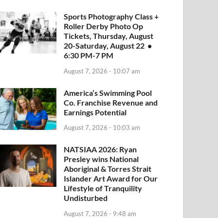
Sports Photography Class +
Roller Derby Photo Op
Tickets, Thursday, August
20-Saturday, August 22 •
6:30 PM-7 PM
August 7, 2026 - 10:07 am
America’s Swimming Pool
Co. Franchise Revenue and
Earnings Potential
August 7, 2026 - 10:03 am
NATSIAA 2026: Ryan
Presley wins National
Aboriginal & Torres Strait
Islander Art Award for Our
Lifestyle of Tranquility
Undisturbed
August 7, 2026 - 9:48 am