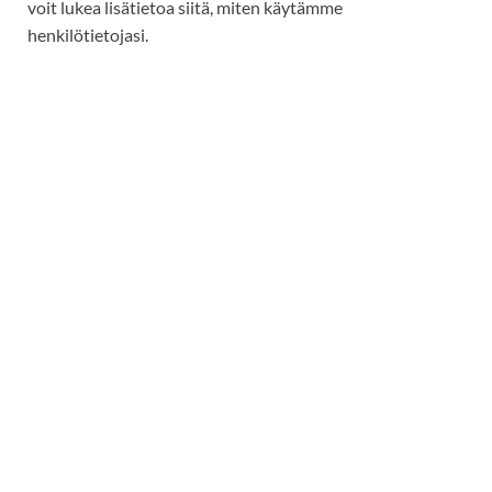
voit lukea lisätietoa siitä, miten käytämme
henkilötietojasi.