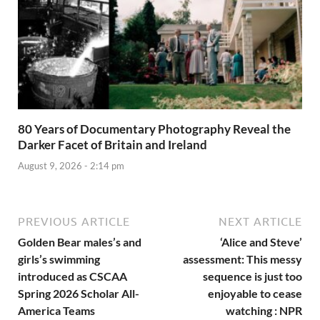
80 Years of Documentary Photography Reveal the
Darker Facet of Britain and Ireland
August 9, 2026 - 2:14 pm
PREVIOUS ARTICLE
NEXT ARTICLE
Golden Bear males’s and
‘Alice and Steve’
girls’s swimming
assessment: This messy
introduced as CSCAA
sequence is just too
Spring 2026 Scholar All-
enjoyable to cease
America Teams
watching : NPR