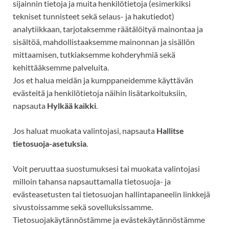
sijainnin tietoja ja muita henkilötietoja (esimerkiksi
tekniset tunnisteet
sekä selaus- ja hakutiedot)
analytiikkaan, tarjotaksemme räätälöityä mainontaa ja
sisältöä, mahdollistaaksemme mainonnan ja sisällön
mittaamisen, tutkiaksemme kohderyhmiä sekä
kehittääksemme palveluita.
Jos et halua meidän ja kumppaneidemme käyttävän
evästeitä ja henkilötietoja näihin lisätarkoituksiin,
napsauta
Hylkää kaikki
.
Jos haluat muokata valintojasi, napsauta
Hallitse
tietosuoja-asetuksia
.
Voit peruuttaa suostumuksesi tai muokata valintojasi
milloin tahansa napsauttamalla tietosuoja- ja
evästeasetusten tai tietosuojan hallintapaneelin linkkejä
sivustoissamme sekä sovelluksissamme.
Tietosuojakäytännöstämme ja evästekäytännöstämme