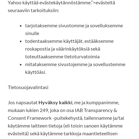
Yahoo
käyttää
evästekäytännöstämme.”>evästeitä
seuraaviin tarkoituksiin:
tarjotaksemme sivustomme ja sovelluksemme
sinulle
todentaaksemme käyttäjät, estääksemme
roskapostia ja väärinkäytöksiä sekä
toteuttaaksemme tietoturvatoimia
mitataksemme
sivustojemme ja sovellustemme
käyttöäsi.
Tietosuojavalintasi
Jos napsautat
Hyväksy kaikki
, me ja kumppanimme,
mukaan lukien 249, joka on osa IAB Transparency &
Consent Framework -puitekehystä, tallennamme ja/tai
käytämme laitteen tietoja (eli toisin sanoen käytämme
evästeitä) sekä käytämme tarkkoja maantieteellisen