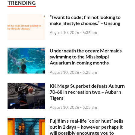
TRENDING
“I want to code; I’m not looking to
make lifestyle choices.” – Unsung
August 10, 2026 - 5:36 am
Underneath the ocean: Mermaids
swimming to the Mississippi
Aquarium in coming months
August 10, 2026 - 5:28 am
KK Mega Superbet defeats Auburn
70-68 in recreation two – Auburn
Tigers
August 10, 2026 - 5:05 am
Fujifilm’s real-life “color hunt” sells
out in 2 days – however perhaps it
will possibly encourage you to