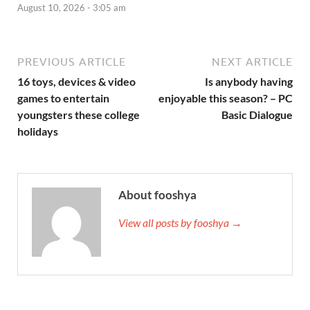
August 10, 2026 - 3:05 am
PREVIOUS ARTICLE
NEXT ARTICLE
16 toys, devices & video
Is anybody having
games to entertain
enjoyable this season? – PC
youngsters these college
Basic Dialogue
holidays
About fooshya
View all posts by fooshya →