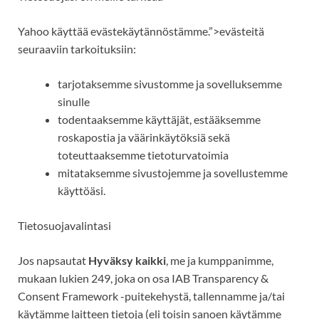
Yahoo
käyttää
evästekäytännöstämme.”>evästeitä
seuraaviin tarkoituksiin:
tarjotaksemme sivustomme ja sovelluksemme
sinulle
todentaaksemme käyttäjät, estääksemme
roskapostia ja väärinkäytöksiä sekä
toteuttaaksemme tietoturvatoimia
mitataksemme
sivustojemme ja sovellustemme
käyttöäsi.
Tietosuojavalintasi
Jos napsautat
Hyväksy kaikki
, me ja kumppanimme,
mukaan lukien 249, joka on osa IAB Transparency &
Consent Framework -puitekehystä, tallennamme ja/tai
käytämme laitteen tietoja (eli toisin sanoen käytämme