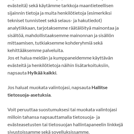
evästeitä) sekä käytämme tarkkoja maantieteellisen
sijainnin tietoja ja muita henkilötietoja (esimerkiksi
tekniset tunnisteet
sekä selaus- ja hakutiedot)
analytiikkaan, tarjotaksemme räätälöityä mainontaa ja
sisältöä, mahdollistaaksemme mainonnan ja sisällön
mittaamisen, tutkiaksemme kohderyhmiä sekä
kehittääksemme palveluita.
Jos et halua meidän ja kumppaneidemme käyttävän
evästeitä ja henkilötietoja näihin lisätarkoituksiin,
napsauta
Hylkää kaikki
.
Jos haluat muokata valintojasi, napsauta
Hallitse
tietosuoja-asetuksia
.
Voit peruuttaa suostumuksesi tai muokata valintojasi
milloin tahansa napsauttamalla tietosuoja- ja
evästeasetusten tai tietosuojan hallintapaneelin linkkejä
sivustoissamme sekä sovelluksissamme.