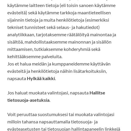
käytämme laitteen tietoja (eli toisin sanoen käytämme
evästeitä) sekä käytämme tarkkoja maantieteellisen
sijainnin tietoja ja muita henkilötietoja (esimerkiksi
tekniset tunnisteet
sekä selaus- ja hakutiedot)
analytiikkaan, tarjotaksemme räätälöityä mainontaa ja
sisältöä, mahdollistaaksemme mainonnan ja sisällön
mittaamisen, tutkiaksemme kohderyhmiä sekä
kehittääksemme palveluita.
Jos et halua meidän ja kumppaneidemme käyttävän
evästeitä ja henkilötietoja näihin lisätarkoituksiin,
napsauta
Hylkää kaikki
.
Jos haluat muokata valintojasi, napsauta
Hallitse
tietosuoja-asetuksia
.
Voit peruuttaa suostumuksesi tai muokata valintojasi
milloin tahansa napsauttamalla tietosuoja- ja
evästeasetusten tai tietosuojan hallintapaneelin linkkejä