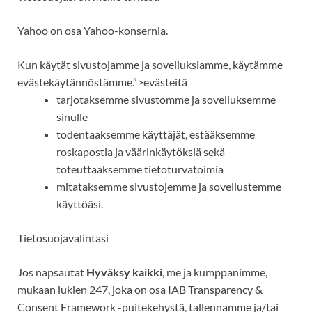
Yahoo on osa
Yahoo-konsernia
.
Kun käytät sivustojamme ja sovelluksiamme, käytämme
evästekäytännöstämme.”>evästeitä
tarjotaksemme sivustomme ja sovelluksemme
sinulle
todentaaksemme käyttäjät, estääksemme
roskapostia ja väärinkäytöksiä sekä
toteuttaaksemme tietoturvatoimia
mitataksemme
sivustojemme ja sovellustemme
käyttöäsi.
Tietosuojavalintasi
Jos napsautat
Hyväksy kaikki
, me ja kumppanimme,
mukaan lukien 247, joka on osa IAB Transparency &
Consent Framework -puitekehystä, tallennamme ja/tai